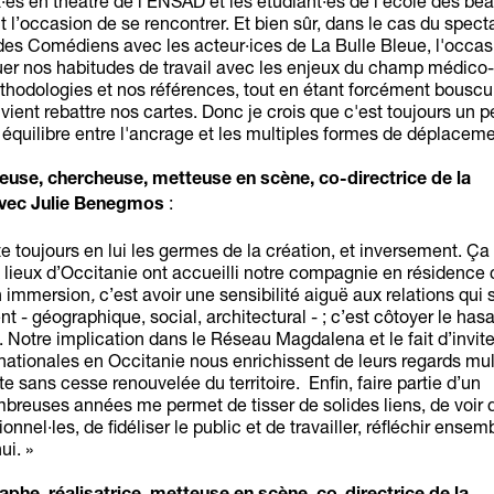
es en théâtre de l’ENSAD et les étudiant·es de l’école des bea
l’occasion de se rencontrer. Et bien sûr, dans le cas du spect
des Comédiens avec les acteur·ices de La Bulle Bleue, l'occa
uer nos habitudes de travail avec les enjeux du champ médico-s
hodologies et nos références, tout en étant forcément bouscu
vient rebattre nos cartes. Donc je crois que c'est toujours un 
équilibre entre l'ancrage et les multiples formes de déplaceme
use, chercheuse, metteuse en scène, co-directrice de la
:
avec Julie Benegmos
rte toujours en lui les germes de la création, et inversement. Ça 
lieux d’Occitanie ont accueilli notre compagnie en résidence 
n immersion
,
c’est avoir
une sensibilité aiguë aux relations qui 
t - géographique, social, architectural - ; c’est côtoyer le hasa
s. Notre implication dans le Réseau Magdalena et le fait d’invite
nationales en Occitanie nous enrichissent de leurs regards mul
 sans cesse renouvelée du territoire. Enfin, faire partie d’un
reuses années me permet de tisser de solides liens, de voir 
nnel·les, de fidéliser le public et de travailler, réfléchir ensemb
ui. »