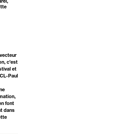
rel,
tte
 vecteur
n, c’est
tival et
IRCL-Paul
ine
rmation,
n font
nt dans
ette