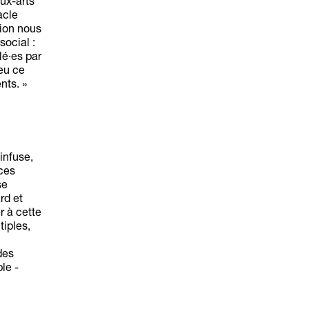
ux-arts
acle
sion nous
ocial :
lé·es par
peu ce
nts. »
infuse,
ces
se
rd et
r à cette
tiples,
des
le -