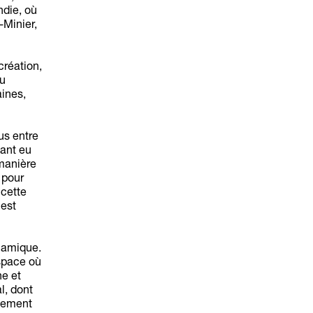
ndie, où
-Minier,
création,
au
ines,
us entre
yant eu
 manière
 pour
 cette
 est
ynamique.
espace où
ne et
l, dont
gnement