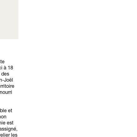
ste
ci à 18
s des
n-Joël
ritoire
nourri
ble et
mon
nie est
assigné,
lier les