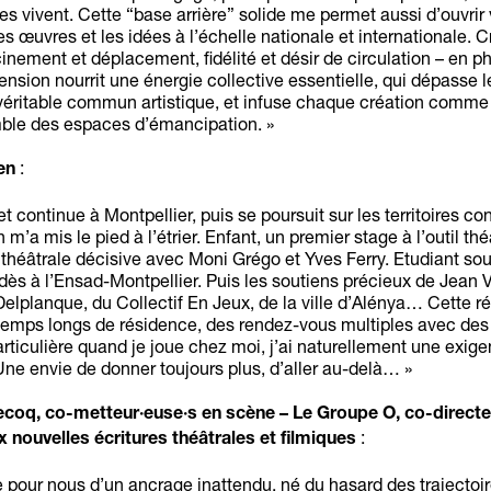
 les vivent. Cette “base arrière” solide me permet aussi d’ouvrir 
 les œuvres et les idées à l’échelle nationale et internationale. Cr
inement et déplacement, fidélité et désir de circulation – en p
tension nourrit une énergie collective essentielle, qui dépasse l
 véritable commun artistique, et infuse chaque création comme
mble des espaces d’émancipation. »
:
en
 continue à Montpellier, puis se poursuit sur les territoires co
 m’a mis le pied à l’étrier. Enfant, un premier stage à l’outil thé
théâtrale décisive avec Moni Grégo et Yves Ferry. Etudiant sou
ldès à l’Ensad-Montpellier. Puis les soutiens précieux de Jean V
Delplanque, du Collectif En Jeux, de la ville d’Alénya… Cette r
mps longs de résidence, des rendez-vous multiples avec des
particulière quand je joue chez moi, j’ai naturellement une exig
Une envie de donner toujours plus, d’aller au-delà… »
coq, co-metteur·euse·s en scène – Le Groupe O, co-directeu
:
x nouvelles écritures théâtrales et filmiques
e pour nous d’un ancrage inattendu, né du hasard des trajectoir