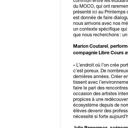
commun entre les étudiant·
du MOCO, qui ont rarement 
présenté ici au Printemps 
est donnée de faire dialog
nous arrivons avec nos mét
un contexte spécifique qui 
que nous recherchons : un 
,
Marion Coutarel
performe
compagnie Libre Cours 
« L’endroit où l’on crée po
c’est poreux. De nombreux 
dernières années. Créer e
tissent avec l’environnemen
faire le pari des rencontre
occasion des artistes inter
propices à une redécouverte
écosystème depuis de nomb
élèves devenir des professio
nécessité si forte aujourd'h
,