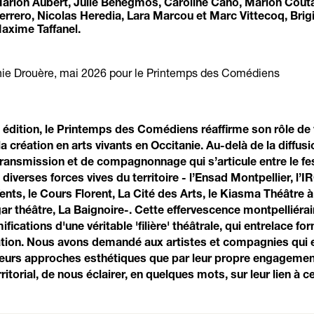
Marion Aubert, Julie Benegmos, Caroline Cano, Marion Couta
rero, Nicolas Heredia, Lara Marcou et Marc Vittecoq, Brigi
axime Taffanel.
anie Drouère, mai 2026 pour le Printemps des Comédiens
 édition, le Printemps des Comédiens réaffirme son rôle de
création en arts vivants en Occitanie. Au-delà de la diffusio
ansmission et de compagnonnage qui s’articule entre le fes
iverses forces vives du territoire - l’Ensad Montpellier, l’
Vents, le Cours Florent, La Cité des Arts, le Kiasma Théâtre à
ar théâtre, La Baignoire-. Cette effervescence montpelliéra
fications d'une véritable 'filière' théâtrale, qui entrelace fo
tion. Nous avons demandé aux artistes et compagnies qui e
r leurs approches esthétiques que par leur propre engageme
itorial, de nous éclairer, en quelques mots, sur leur lien à c