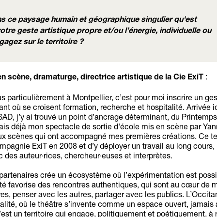
s ce paysage humain et géographique singulier qu'est
 votre geste artistique propre et/ou l’énergie, individuelle ou
agez sur le territoire ?
:
n scène, dramaturge, directrice artistique de la Cie ExiT
us particulièrement à Montpellier, c’est pour moi inscrire un ge
ant où se croisent formation, recherche et hospitalité. Arrivée i
AD, j’y ai trouvé un point d’ancrage déterminant, du Printemp
ais déjà mon spectacle de sortie d'école mis en scène par Yan
 aux scènes qui ont accompagné mes premières créations. Ce ter
mpagnie ExiT en 2008 et d’y déployer un travail au long cours, 
 des auteur·rices, chercheur·euses et interprètes.
s partenaires crée un écosystème où l’expérimentation est possi
té favorise des rencontres authentiques, qui sont au cœur de 
tres, penser avec les autres, partager avec les publics. L’Occita
talité, où le théâtre s’invente comme un espace ouvert, jamais 
t un territoire qui engage, politiquement et poétiquement, à re