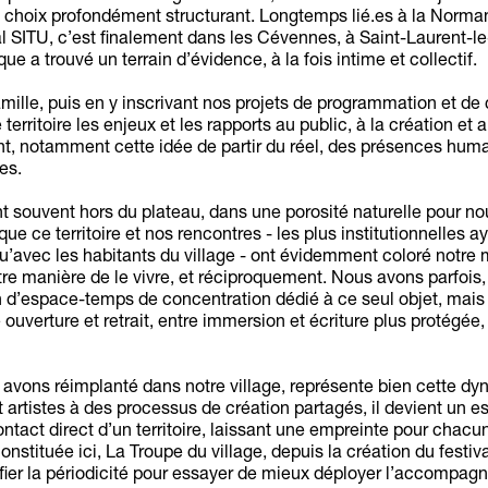
 choix profondément structurant. Longtemps lié.es à la Norma
al SITU, c’est finalement dans les Cévennes, à Saint-Laurent-le
e a trouvé un terrain d’évidence, à la fois intime et collectif.
amille, puis en y inscrivant nos projets de programmation et de 
erritoire les enjeux et les rapports au public, à la création et 
t, notamment cette idée de partir du réel, des présences huma
es.
souvent hors du plateau, dans une porosité naturelle pour no
si que ce territoire et nos rencontres - les plus institutionnelles a
qu’avec les habitants du village - ont évidemment coloré notre
otre manière de le vivre, et réciproquement. Nous avons parfois,
n d’espace-temps de concentration dédié à ce seul objet, mais
 ouverture et retrait, entre immersion et écriture plus protégée,
 avons réimplanté dans notre village, représente bien cette d
t artistes à des processus de création partagés, il devient un 
ntact direct d’un territoire, laissant une empreinte pour chacu
nstituée ici, La Troupe du village, depuis la création du festiva
ifier la périodicité pour essayer de mieux déployer l’accompa