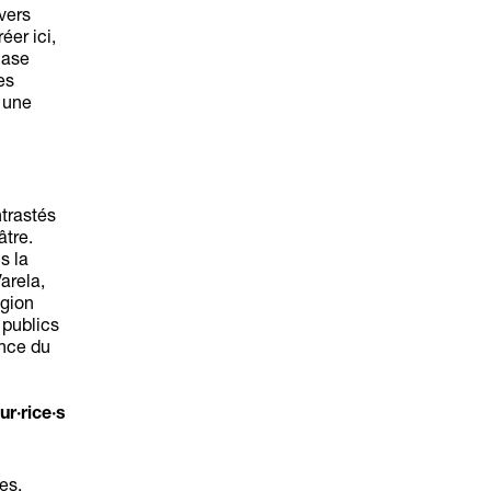
vers
éer ici,
hase
es
 une
ntrastés
âtre.
s la
arela,
égion
 publics
ence du
r·rice·s
es,