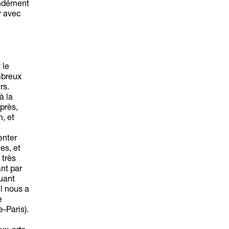
ondément
ir avec
 le
mbreux
rs.
à la
Après,
, et
enter
es, et
 très
nt par
guant
l nous a
e
-Paris).