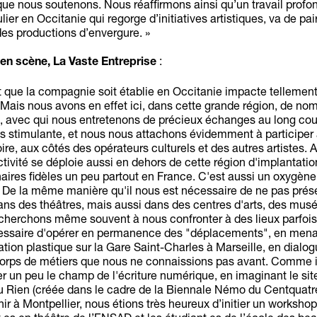
que nous soutenons. Nous réaffirmons ainsi qu’un travail prof
culier en Occitanie qui regorge d’initiatives artistiques, va de pa
es productions d’envergure. »
:
en scène, La Vaste Entreprise
it que la compagnie soit établie en Occitanie impacte tellement
 Mais nous avons en effet ici, dans cette grande région, de no
, avec qui nous entretenons de précieux échanges au long cou
s stimulante, et nous nous attachons évidemment à participer 
toire, aux côtés des opérateurs culturels et des autres artistes. 
ctivité se déploie aussi en dehors de cette région d'implantation
aires fidèles un peu partout en France. C'est aussi un oxygène
 De la même manière qu'il nous est nécessaire de ne pas prés
ans des théâtres, mais aussi dans des centres d'arts, des musé
cherchons même souvent à nous confronter à des lieux parfois
écessaire d'opérer en permanence des "déplacements", en mena
ation plastique sur la Gare Saint-Charles à Marseille, en dialo
corps de métiers que nous ne connaissions pas avant. Comme i
ter un peu le champ de l'écriture numérique, en imaginant le sit
u Rien (créée dans le cadre de la Biennale Némo du Centquatre
r à Montpellier, nous étions très heureux d’initier un workshop